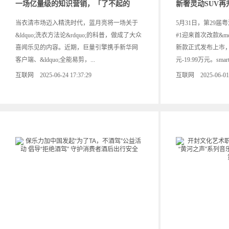
一场亿量级的知识营销，「了不起的
新奢灵动SUV再升
当衣清市场迈入精洗时代，蓝月亮将一场关于
5月31日，第29届粤
&ldquo;洗衣方法论&rdquo;的科普，做成了大众
#1迎来首次改款&mdas
喜闻乐见的内容。近期，巨量引擎携手新华网
新款正式发布上市，
客户端、&ldquo;全能易剪，...
元-19.99万元。smart 
互联网 2025-06-24 17:37:29
互联网 2025-06-01 2