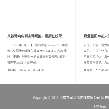
从被动响应到主动赋能，泰康在线荣
巨量星图38花
2025年3月18日，新浪财经&ldquo;2025年度
自信，热情，活力&hel
金石奖暨金融消保优秀案例评选&rdquo;结果揭
光芒，一直在让自
晓，泰康在线凭借一站式智能消费者权益保护
巨量星图相信，每一个&
管理平台(CPIP)的开创...
被赞美与铭记。为此，
互联网 2025-03-21 09:24:08
互联网 2025-03-07 2
Copyright © 2018 河南铁军文化传媒
主管单位