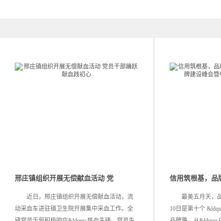
邢庄镇组织开展无偿献血活动 党
信用筑根基，品牌
近日，邢庄镇组织开展无偿献血活动，流
最美五月天，品
动采血车进驻镇卫生院开展集中采血工作。全
10日是第十个 &ldq
镇党员干部积极响应&ldquo;热血先锋、党员先
品牌路，从&ldquo;中