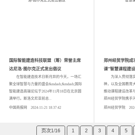
国际智能建造科技联盟（筹）荣誉主席
郑州经贸学院成功
达尼洛·图尔克正式发出倡议
课”智慧课程建
在智能建造技术日新月异的今天，一场汇
为深入贯彻落实
聚全球智慧与力量的盛会&mdash;&mdash;国际
神，以及全国教育
智能建造高端论坛于2024年11月18日在北京圆
推动课程建设改革与
满举行。斯洛文尼亚前总...
郑州经贸学院携手河
中国商报网 2024-11-21 18:37:42
郑州经贸学院 2024-10
页次1
/
16
1
2
3
4
5