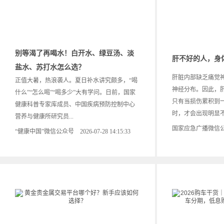
别等渴了再喝水！白开水、绿豆汤、淡
肝不好的人，身
盐水、苏打水怎么选？
肝脏内部缺乏痛觉
正值大暑，热浪袭人。夏日补水讲究颇多，“喝
神经分布。因此，
什么”“怎么喝”“喝多少”大有学问。日前，国家
只有当损伤累积到一
健康科普专家库成员、中国疾病预防控制中心
时，才会出现明显不
营养与健康所研究员...
国家应急广播微信公众号 2
“健康中国”微信公众号 2026-07-28 14:15:33