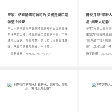
专家：结直肠癌可防可治 关键是窗口期
肝炎并非“年轻人
做这个检查
易“闹出大动静”
中山大学附属第六医院结直肠外科五区副主任
今年7月28日是第1
蔡泽荣27日称，结直肠癌虽然发病率高、早期
主题为“社会共治消
通常无症状，却是为数不多可防可治的恶性肿
“肝炎是年轻人的
瘤，从息肉演变为肠癌，平均需...
意”，这其实是一种误
中国新闻网 2026-07-28 16:21:27
扬子晚报 2026-07-28