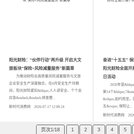
阳光财险：“伙伴行动”再升级 开启大文
奋进“十五五” 
旅板块“保险+风险减量服务”新篇章
阳光财险全面开展
为推动财险业高质量风险减量服务与文旅
日活动
企业安全生产深度融合，在6月安全生产月期
2026年是&ldqu
间，阳光财险紧扣&ldquo;人人讲安全、个个会
第14个&ldquo;7&
应急&mdash;&mdash;排查整...
&rdquo;如约而至。围
五&rsquo; 保险让...
新时代消费网 2026-07-17 12:08:24
新时代消费网 2026-07
页次1
/
18
1
2
3
4
5