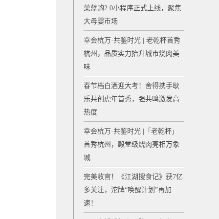
菓蓝购2.0小程序正式上线，聚焦
大母婴市场
幸会杭万·共鉴时光 | 老乾杯首秀
杭州，品质实力抬升城市烧肉美
味
春节档白酒迎大考！舍得携手耿
乐共创虎年首秀，强共鸣激发高
热度
幸会杭万·共鉴时光 |「老乾杯」
首秀杭州，殿堂级烧肉亮相万象
城
完美收官！《江湖搜食记》获7亿
多关注，沱牌“唤醒计划”再加
速！