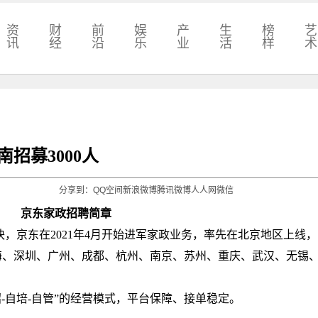
资
财
前
娱
产
生
榜
艺
讯
经
沿
乐
业
活
样
术
招募3000人
分享到：
QQ空间
新浪微博
腾讯微博
人人网
微信
京东家政招聘简章
京东在2021年4月开始进军家政业务，率先在北京地区上线，
海、深圳、广州、成都、杭州、南京、苏州、重庆、武汉、无锡
自培-自管”的经营模式，平台保障、接单稳定。