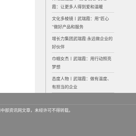
霞：让更多人得到爱和温暖
文化多棱镜〡武瑞霞：用“匠心
“做好产品和服务
增长力集团武瑞霞:永远做企业的
好伙伴
巾帼女杰〡武瑞霞：用行动照亮
梦想
态度人物〡武瑞霞：做有温度、
有担当的企业
名来源中部资讯网文章，未经许可不得转载。