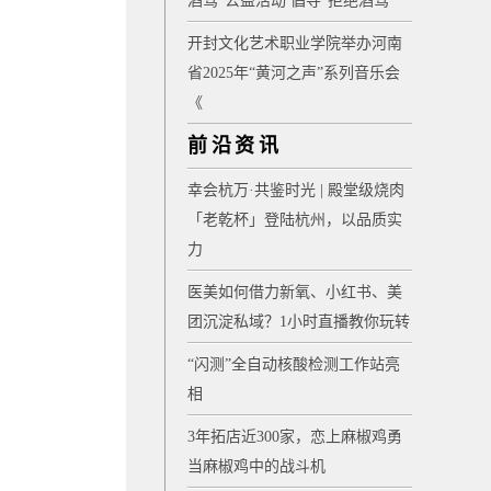
酒驾”公益活动 倡导“拒绝酒驾”
开封文化艺术职业学院举办河南
省2025年“黄河之声”系列音乐会
《
前沿资讯
幸会杭万·共鉴时光 | 殿堂级烧肉
「老乾杯」登陆杭州，以品质实
力
医美如何借力新氧、小红书、美
团沉淀私域？1小时直播教你玩转
“闪测”全自动核酸检测工作站亮
相
3年拓店近300家，恋上麻椒鸡勇
当麻椒鸡中的战斗机