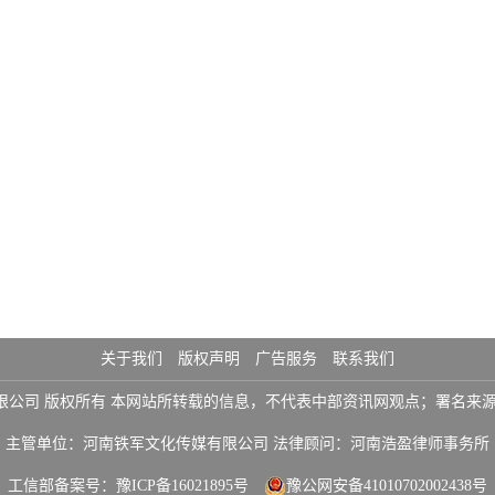
关于我们
版权声明
广告服务
联系我们
铁军文化传媒有限公司 版权所有 本网站所转载的信息，不代表中部资讯网观点；署
主管单位：河南铁军文化传媒有限公司 法律顾问：河南浩盈律师事务所
工信部备案号：
豫ICP备16021895号
豫公网安备41010702002438号