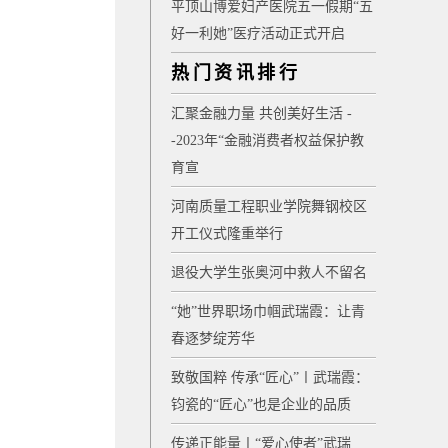
平顶山博爱妇产医院五一假期“五
好一利她”医疗活动正式开启
热门资讯排行
汇聚金融力量 共创美好生活 -
-2023年“金融消费者权益保护教
育宣
河南质量工程职业学院舞钢校区
开工仪式隆重举行
退役大学生张奥河中救人不留名
“她”世界职场巾帼武瑞霞：让青
春逐梦绽芳华
致敬国粹 传承“匠心”〡武瑞霞：
钧瓷的“匠心”也是企业的品质
传递正能量〡“爱心使者”武瑞