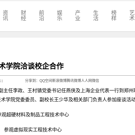
资
财
前
娱
产
生
榜
艺
讯
经
沿
乐
业
活
样
术
术学院洽谈校企合作
51
分享到：
QQ空间
新浪微博
腾讯微博
人人网
微信
副主任李政、王村镇党委书记任燕侠及上海企业代表一行到郑州
技术学院党委委员、副校长王少华及相关部门负责人参加座谈活
超硬材料及制品工程技术中心
观虚拟现实工程技术中心