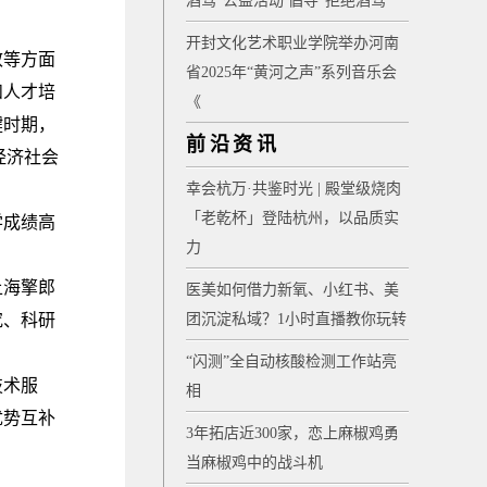
酒驾”公益活动 倡导“拒绝酒驾”
开封文化艺术职业学院举办河南
效等方面
省2025年“黄河之声”系列音乐会
和人才培
《
键时期，
前沿资讯
经济社会
幸会杭万·共鉴时光 | 殿堂级烧肉
「老乾杯」登陆杭州，以品质实
学成绩高
力
上海擎郎
医美如何借力新氧、小红书、美
究、科研
团沉淀私域？1小时直播教你玩转
“闪测”全自动核酸检测工作站亮
技术服
相
优势互补
3年拓店近300家，恋上麻椒鸡勇
当麻椒鸡中的战斗机