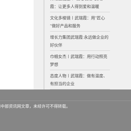
霞：让更多人得到爱和温暖
文化多棱镜〡武瑞霞：用“匠心
“做好产品和服务
增长力集团武瑞霞:永远做企业的
好伙伴
巾帼女杰〡武瑞霞：用行动照亮
梦想
态度人物〡武瑞霞：做有温度、
有担当的企业
名来源中部资讯网文章，未经许可不得转载。