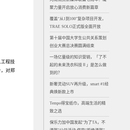
聚力量开启放心消费新篇章
覆盖“从1到100”复杂项目开发，
TRAE SOLO正式版全面开放
第十届中国大学生公共关系策划
创业大赛总决赛圆满结束
一场亿量级的知识营销，「了不
人工程技
起的未来洗衣科技Ⅱ」是怎么做
台，对郑
到的？
新奢灵动SUV再升级，smart #1经
典焕新款上市
Tempo得宝纸巾，高端生活的精
致之选
保乐力加中国发起“为了TA，不