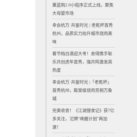
菓蓝购2.0小程序正式上线，聚焦
大母婴市场
幸会杭万·共鉴时光 | 老乾杯首秀
杭州，品质实力抬升城市烧肉美
味
春节档白酒迎大考！舍得携手耿
乐共创虎年首秀，强共鸣激发高
热度
幸会杭万·共鉴时光 |「老乾杯」
首秀杭州，殿堂级烧肉亮相万象
城
完美收官！《江湖搜食记》获7亿
多关注，沱牌“唤醒计划”再加
速！