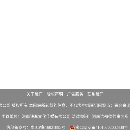
关于我们
版权声明
广告服务
联系我们
铁军文化传媒有限公司 版权所有 本网站所转载的信息，不代表中部资讯网观点；署
主管单位：河南铁军文化传媒有限公司 法律顾问：河南浩盈律师事务所
工信部备案号：
豫ICP备16021895号
豫公网安备41010702002438号