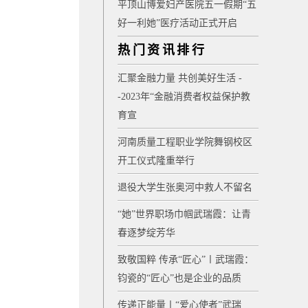
平顶山博爱妇产医院五一假期“五
好一利她”医疗活动正式开启
热门资讯排行
汇聚金融力量 共创美好生活 -
-2023年“金融消费者权益保护教
育宣
河南质量工程职业学院舞钢校区
开工仪式隆重举行
退役大学生张奥河中救人不留名
“她”世界职场巾帼武瑞霞：让青
春逐梦绽芳华
致敬国粹 传承“匠心”〡武瑞霞：
钧瓷的“匠心”也是企业的品质
传递正能量〡“爱心使者”武瑞