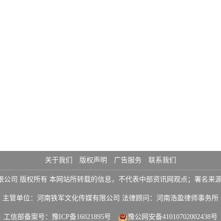
关于我们
版权声明
广告服务
联系我们
铁军文化传媒有限公司 版权所有 本网站所转载的信息，不代表中部资讯网观点；署
主管单位：河南铁军文化传媒有限公司 法律顾问：河南浩盈律师事务所
工信部备案号：
豫ICP备16021895号
豫公网安备41010702002438号