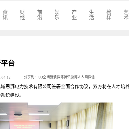
资
财
前
娱
产
生
榜
艺
讯
经
沿
乐
业
活
样
术
新平台
4:12
分享到：
QQ空间
新浪微博
腾讯微博
人人网
微信
域恩湃电力技术有限公司签署全面合作协议，双方将在人才培
力系统建设。