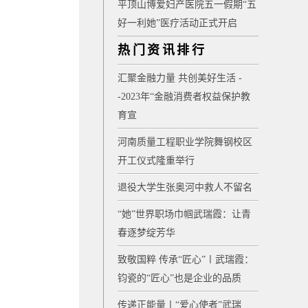
平顶山博爱妇产医院五一假期“五
好一利她”医疗活动正式开启
热门资讯排行
汇聚金融力量 共创美好生活 -
-2023年“金融消费者权益保护教
育宣
河南质量工程职业学院舞钢校区
开工仪式隆重举行
退役大学生张奥河中救人不留名
“她”世界职场巾帼武瑞霞：让青
春逐梦绽芳华
致敬国粹 传承“匠心”〡武瑞霞：
钧瓷的“匠心”也是企业的品质
传递正能量〡“爱心使者”武瑞