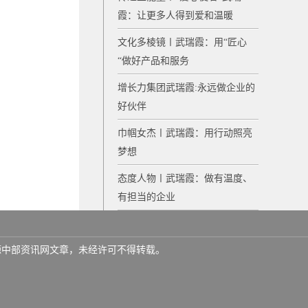
霞：让更多人得到爱和温暖
文化多棱镜〡武瑞霞：用“匠心
“做好产品和服务
增长力集团武瑞霞:永远做企业的
好伙伴
巾帼女杰〡武瑞霞：用行动照亮
梦想
态度人物〡武瑞霞：做有温度、
有担当的企业
名来源中部资讯网文章，未经许可不得转载。