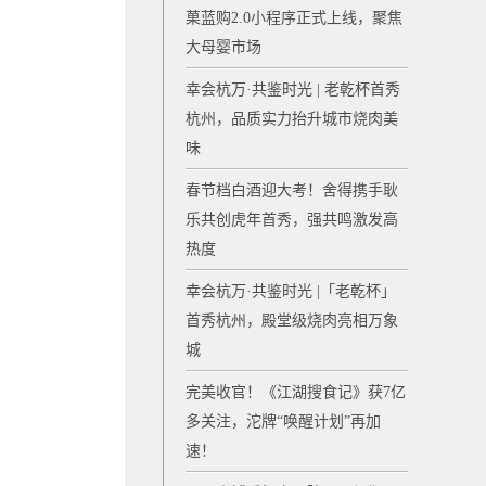
菓蓝购2.0小程序正式上线，聚焦
大母婴市场
幸会杭万·共鉴时光 | 老乾杯首秀
杭州，品质实力抬升城市烧肉美
味
春节档白酒迎大考！舍得携手耿
乐共创虎年首秀，强共鸣激发高
热度
幸会杭万·共鉴时光 |「老乾杯」
首秀杭州，殿堂级烧肉亮相万象
城
完美收官！《江湖搜食记》获7亿
多关注，沱牌“唤醒计划”再加
速！