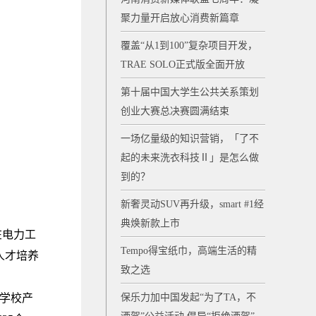
聚力量开启放心消费新篇章
覆盖“从1到100”复杂项目开发，
TRAE SOLO正式版全面开放
第十届中国大学生公共关系策划
创业大赛总决赛圆满结束
一场亿量级的知识营销，「了不
起的未来洗衣科技Ⅱ」是怎么做
到的？
新奢灵动SUV再升级，smart #1经
典焕新款上市
在电力工
Tempo得宝纸巾，高端生活的精
人才培养
致之选
学校产
保乐力加中国发起“为了TA，不