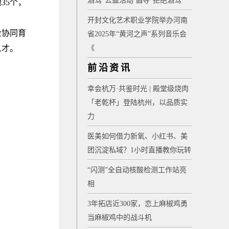
酒驾”公益活动 倡导“拒绝酒驾”
35个，
开封文化艺术职业学院举办河南
企协同育
省2025年“黄河之声”系列音乐会
人才。
《
前沿资讯
幸会杭万·共鉴时光 | 殿堂级烧肉
「老乾杯」登陆杭州，以品质实
力
医美如何借力新氧、小红书、美
团沉淀私域？1小时直播教你玩转
“闪测”全自动核酸检测工作站亮
相
3年拓店近300家，恋上麻椒鸡勇
当麻椒鸡中的战斗机