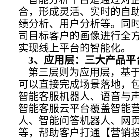
合，形成灵活、实时的自
绩分析、用户分析等。同
司目标客户的画像进行全
实现线上平台的智能化。
3、应用层：三大产品平
第三层则为应用层，基
可以直接完成场景落地，
智能客服机器人、语音与
智能客服云平台覆盖智能
人、智能问答机器人、网
等，帮助客户打通【营销