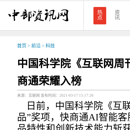
热
资
点
讯
首页
>
前沿
>
科技
中国科学院《互联网周
商通荣耀入榜
来源：互联网 发布时间：2021-03-17 15:17:26
日前，中国科学院《互联网
品”奖项，快商通AI智能
品特性和创新技术能力斩