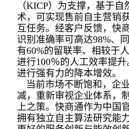
（KICP）为支撑，基于
术，可实现售前自主营销
互任务。经客户反馈，快商
识别准确率可高达98%、
有60%的留联率、相较于
进行100％的人工效率提
进行强有力的降本增效。
当前市场不断饱和，企
减，重新审视企业体系，
上之策。快商通作为中国官
拥有独立自主算法研究能力