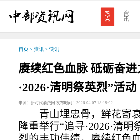
热
资
点
讯
首页
>
资讯
>
快讯
赓续红色血脉 砥砺奋进
·2026·清明祭英烈”活动
来源：新时代消费网 发布时间：2026-04-07 18:19:02
青山埋忠骨，鲜花寄哀
隆重举行“追寻·2026·
烈的丰功伟绩，赓续红色血