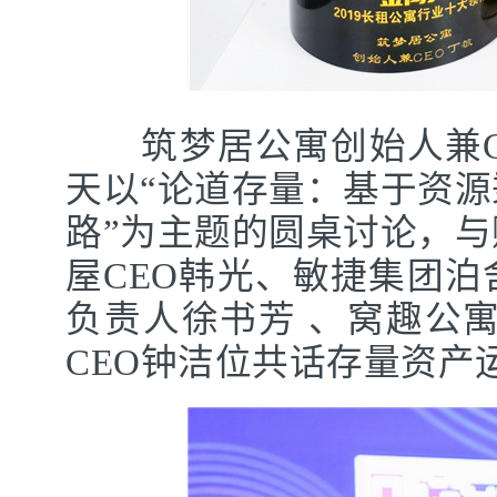
筑梦居公寓创始人兼C
天以“论道存量：基于资
路”为主题的圆桌讨论，
屋CEO韩光、敏捷集团
负责人徐书芳 、窝趣公
CEO钟洁位共话存量资产