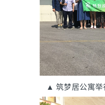
▲ 筑梦居公寓举