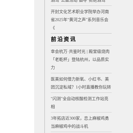
酒驾”公益活动 倡导“拒绝酒驾”
开封文化艺术职业学院举办河南
省2025年“黄河之声”系列音乐会
《
前沿资讯
幸会杭万·共鉴时光 | 殿堂级烧肉
「老乾杯」登陆杭州，以品质实
力
医美如何借力新氧、小红书、美
团沉淀私域？1小时直播教你玩转
“闪测”全自动核酸检测工作站亮
相
3年拓店近300家，恋上麻椒鸡勇
当麻椒鸡中的战斗机