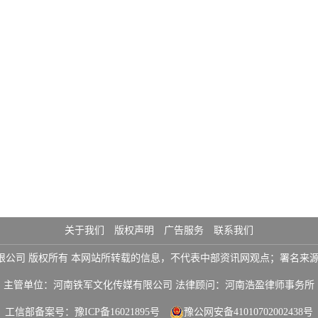
关于我们
版权声明
广告服务
联系我们
铁军文化传媒有限公司 版权所有 本网站所转载的信息，不代表中部资讯网观点；署
主管单位：河南铁军文化传媒有限公司 法律顾问：河南浩盈律师事务所
工信部备案号：
豫ICP备16021895号
豫公网安备41010702002438号