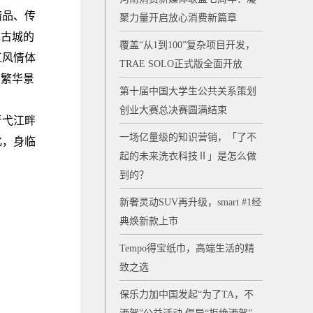
精品、传
聚力量开启放心消费新篇章
现古城的
覆盖“从1到100”复杂项目开发，
江风情体
TRAE SOLO正式版全面开放
业繁华景
第十届中国大学生公共关系策划
创业大赛总决赛圆满结束
青弋江畔
一场亿量级的知识营销，「了不
化，身临
起的未来洗衣科技Ⅱ」是怎么做
到的？
新奢灵动SUV再升级，smart #1经
典焕新款上市
Tempo得宝纸巾，高端生活的精
致之选
保乐力加中国发起“为了TA，不