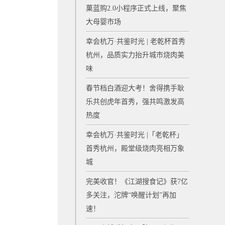
菓蓝购2.0小程序正式上线，聚焦
大母婴市场
幸会杭万·共鉴时光 | 老乾杯首秀
杭州，品质实力抬升城市烧肉美
味
春节档白酒迎大考！舍得携手耿
乐共创虎年首秀，强共鸣激发高
热度
幸会杭万·共鉴时光 |「老乾杯」
首秀杭州，殿堂级烧肉亮相万象
城
完美收官！《江湖搜食记》获7亿
多关注，沱牌“唤醒计划”再加
速！