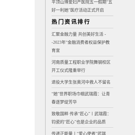
平顶山博爱妇产医院五一假期“五
好一利她”医疗活动正式开启
热门资讯排行
汇聚金融力量 共创美好生活 -
-2023年“金融消费者权益保护教
育宣
河南质量工程职业学院舞钢校区
开工仪式隆重举行
退役大学生张奥河中救人不留名
“她”世界职场巾帼武瑞霞：让青
春逐梦绽芳华
致敬国粹 传承“匠心”〡武瑞霞：
钧瓷的“匠心”也是企业的品质
传递正能量〡“爱心使者”武瑞