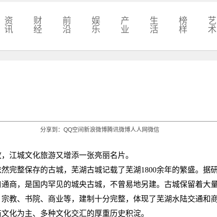
资
财
前
娱
产
生
榜
艺
讯
经
沿
乐
业
活
样
术
分享到：
QQ空间
新浪微博
腾讯微博
人人网
微信
成开放，江城文化旅游又增添一张亮丽名片。
然完整保存的古城，芜湖古城记载了芜湖1800余年的繁盛。据
口通商，是国内罕见的城央古城，不曾易地另建。古城保留着大
、宗教、书院、商业等，建制十分完整，体现了芜湖水陆交通和
商文化为主、多种文化交汇的厚重历史积淀。