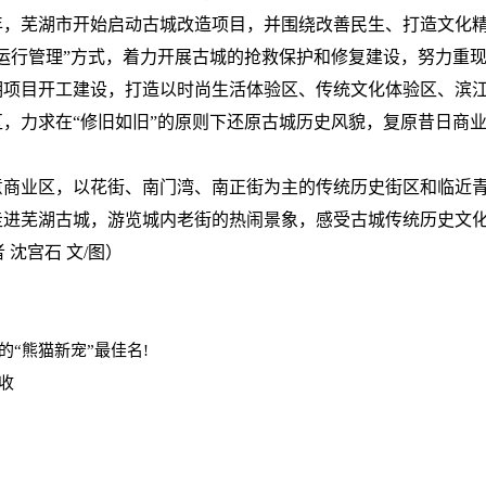
5年，芜湖市开始启动古城改造项目，并围绕改善民生、打造文化
运行管理”方式，着力开展古城的抢救保护和修复建设，努力重
一期项目开工建设，打造以时尚生活体验区、传统文化体验区、滨
，力求在“修旧如旧”的原则下还原古城历史风貌，复原昔日商
意商业区，以花街、南门湾、南正街为主的传统历史街区和临近
走进芜湖古城，游览城内老街的热闹景象，感受古城传统历史文
 沈宫石 文/图）
“熊猫新宠”最佳名!
收