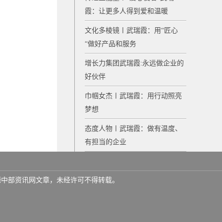
霞：让更多人得到爱和温暖
文化多棱镜〡武瑞霞：用“匠心
“做好产品和服务
增长力集团武瑞霞:永远做企业的
好伙伴
巾帼女杰〡武瑞霞：用行动照亮
梦想
态度人物〡武瑞霞：做有温度、
有担当的企业
名来源中部资讯网文章，未经许可不得转载。