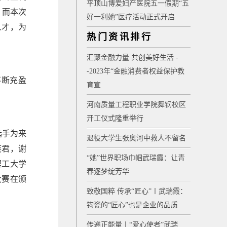
平顶山博爱妇产医院五一假期“五
，而本次
好一利她”医疗活动正式开启
人才，为
热门资讯排行
汇聚金融力量 共创美好生活 -
-2023年“金融消费者权益保护教
不断充盈
育宣
河南质量工程职业学院舞钢校区
开工仪式隆重举行
选手为来
退役大学生张奥河中救人不留名
奕君，谢
“她”世界职场巾帼武瑞霞：让青
理工大学
春逐梦绽芳华
大赛在颁
致敬国粹 传承“匠心”〡武瑞霞：
钧瓷的“匠心”也是企业的品质
传递正能量〡“爱心使者”武瑞