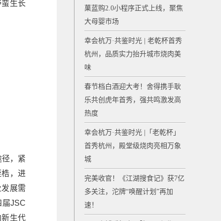
野蛮生长
菓蓝购2.0小程序正式上线，聚焦
大母婴市场
幸会杭万·共鉴时光 | 老乾杯首秀
杭州，品质实力抬升城市烧肉美
味
春节档白酒迎大考！舍得携手耿
乐共创虎年首秀，强共鸣激发高
热度
幸会杭万·共鉴时光 |「老乾杯」
首秀杭州，殿堂级烧肉亮相万象
途径，紧
城
桎梏，进
完美收官！《江湖搜食记》获7亿
业发展需
多关注，沱牌“唤醒计划”再加
届JSC
速！
内新生代