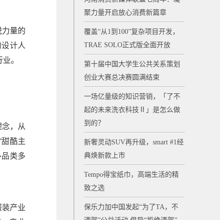
聚力量开启放心消费新篇章
锐力量的
覆盖“从1到100”复杂项目开发，
的设计人
TRAE SOLO正式版全面开放
行业。
第十届中国大学生公共关系策划
创业大赛总决赛圆满结束
一场亿量级的知识营销，「了不
起的未来洗衣科技Ⅱ」是怎么做
到的？
理念，从
“甜酷主
新奢灵动SUV再升级，smart #1经
多品类多
典焕新款上市
Tempo得宝纸巾，高端生活的精
致之选
服装产业
保乐力加中国发起“为了TA，不