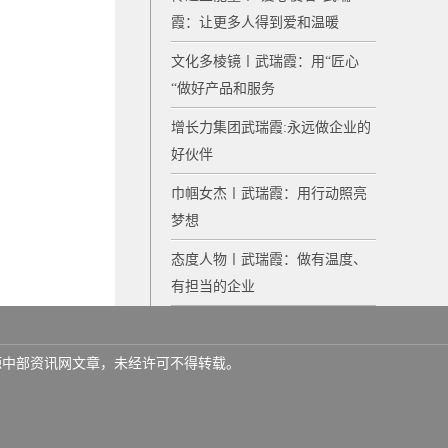
霞：让更多人得到爱和温暖
文化多棱镜〡武瑞霞：用“匠心
“做好产品和服务
增长力集团武瑞霞:永远做企业的
好伙伴
巾帼女杰〡武瑞霞：用行动照亮
梦想
态度人物〡武瑞霞：做有温度、
有担当的企业
名来源中部资讯网文章，未经许可不得转载。