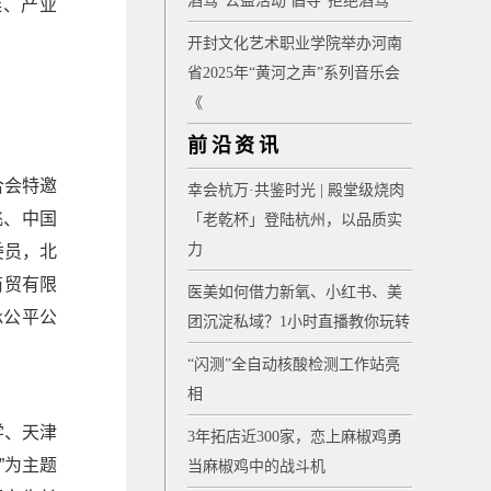
酒驾”公益活动 倡导“拒绝酒驾”
链、产业
开封文化艺术职业学院举办河南
省2025年“黄河之声”系列音乐会
《
前沿资讯
合会特邀
幸会杭万·共鉴时光 | 殿堂级烧肉
飞、中国
「老乾杯」登陆杭州，以品质实
力
委员，北
商贸有限
医美如何借力新氧、小红书、美
承公平公
团沉淀私域？1小时直播教你玩转
“闪测”全自动核酸检测工作站亮
相
学、天津
3年拓店近300家，恋上麻椒鸡勇
”为主题
当麻椒鸡中的战斗机