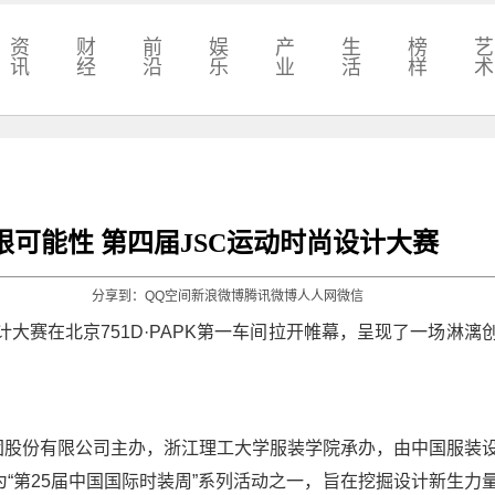
资
财
前
娱
产
生
榜
艺
讯
经
沿
乐
业
活
样
术
限可能性 第四届JSC运动时尚设计大赛
分享到：
QQ空间
新浪微博
腾讯微博
人人网
微信
设计大赛在北京751D·PAPK第一车间拉开帷幕，呈现了一场淋漓
团股份有限公司主办，浙江理工大学服装学院承办，由中国服装
“第25届中国国际时装周”系列活动之一，旨在挖掘设计新生力