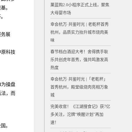
菓蓝购2.0小程序正式上线，聚焦
根基。
大母婴市场
怀。
幸会杭万·共鉴时光 | 老乾杯首秀
杭州，品质实力抬升城市烧肉美
服务展
味
中原科技
春节档白酒迎大考！舍得携手耿
乐共创虎年首秀，强共鸣激发高
热度
幸会杭万·共鉴时光 |「老乾杯」
I为操盘
首秀杭州，殿堂级烧肉亮相万象
活法，而
城
完美收官！《江湖搜食记》获7亿
多关注，沱牌“唤醒计划”再加
速！
全国。