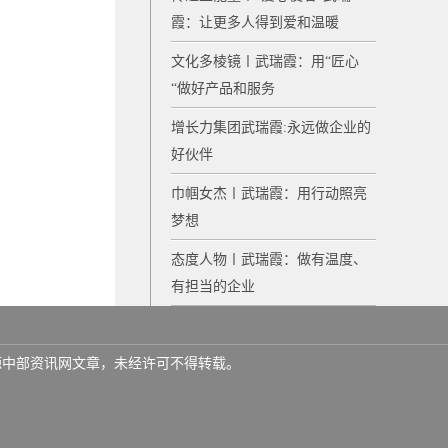
霞：让更多人得到爱和温暖
文化多棱镜〡武瑞霞：用“匠心
“做好产品和服务
增长力集团武瑞霞:永远做企业的
好伙伴
巾帼女杰〡武瑞霞：用行动照亮
梦想
态度人物〡武瑞霞：做有温度、
有担当的企业
名来源中部资讯网文章，未经许可不得转载。