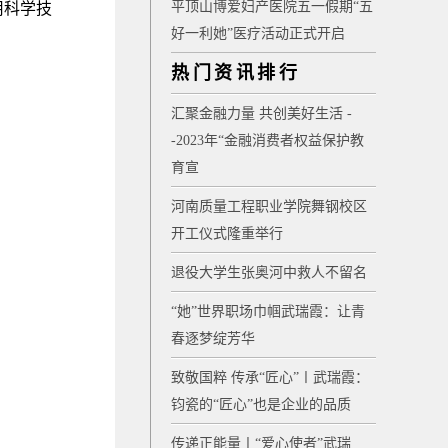
平顶山博爱妇产医院五一假期“五
用科学技
好一利她”医疗活动正式开启
热门资讯排行
汇聚金融力量 共创美好生活 -
-2023年“金融消费者权益保护教
育宣
河南质量工程职业学院舞钢校区
开工仪式隆重举行
退役大学生张奥河中救人不留名
“她”世界职场巾帼武瑞霞：让青
春逐梦绽芳华
致敬国粹 传承“匠心”〡武瑞霞：
钧瓷的“匠心”也是企业的品质
传递正能量〡“爱心使者”武瑞