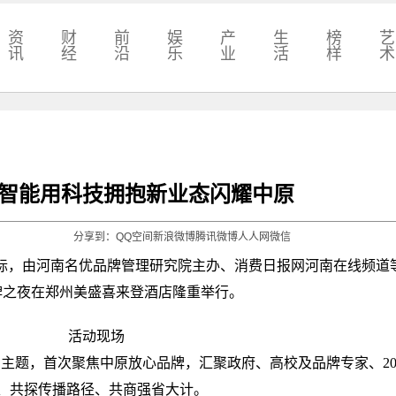
资
财
前
娱
产
生
榜
艺
讯
经
沿
乐
业
活
样
术
选智能用科技拥抱新业态闪耀中原
分享到：
QQ空间
新浪微博
腾讯微博
人人网
微信
际，由河南名优品牌管理研究院主办、消费日报网河南在线频道
品牌之夜在郑州美盛喜来登酒店隆重举行。
活动现场
题，首次聚焦中原放心品牌，汇聚政府、高校及品牌专家、20
设、共探传播路径、共商强省大计。