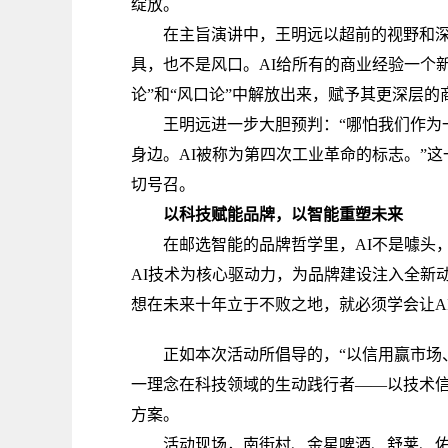
绽放。
在主旨演讲中，王明远以超前的视野和深刻
具，也不是风口。AI给所有的商业经验一个新
论”和“风口论”中解放出来，赋予其更深层的
王明远进一步大胆预判：“哪怕我们作为一
身边。AI被称为第四次工业革命的标志。”
切号召。
以科技赋能品牌，以智能重塑未来
在邮选智能的品牌哲学里，AI不是噱头，
AI技术为核心驱动力，为品牌建设注入全新
想在未来十年立于不败之地，就必须学会让A
正如本次活动所倡导的，“以信用赢市场、
一理念在科技领域的生动践行者——以技术
方案。
活动现场，南街村、金星啤酒、舒莱、佑德