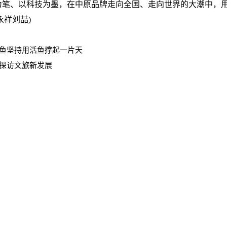
笔、以科技为墨，在中原品牌走向全国、走向世界的大潮中，
永祥刘喆)
鱼坚持用活鱼撑起一片天
探访文旅新发展