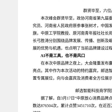
群贤毕至，六位品
本次峰会群贤毕至，政协河南省第九届委员
究员、河南省人民政府原参事张树才，中国
旗，中原工学院教授、原河南青年报社社长
长弓胜涛分别围绕品牌发展、传播、创新及
展的优势与机遇，也点明了当前品牌建设过
AI不是工具，也不是风口
在本次中原品牌之夜上，大会隆重发布囊括食
亮点。其中作为本次活动的特约嘉宾，邮选
置专属展位，向与会嘉宾及消费者全方位展
邮选智能科技商学院院
据了解，自3月17日“中原放心消费品牌点
数达876504次，累计点赞3451710次