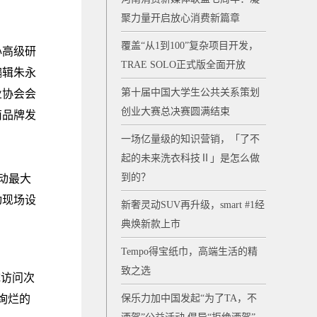
聚力量开启放心消费新篇章
覆盖“从1到100”复杂项目开发，
心高级研
TRAE SOLO正式版全面开放
编辑朱永
第十届中国大学生公共关系策划
业协会会
创业大赛总决赛圆满结束
南品牌发
一场亿量级的知识营销，「了不
起的未来洗衣科技Ⅱ」是怎么做
到的？
动最大
动现场设
新奢灵动SUV再升级，smart #1经
典焕新款上市
Tempo得宝纸巾，高端生活的精
致之选
统访问次
最绚烂的
保乐力加中国发起“为了TA，不