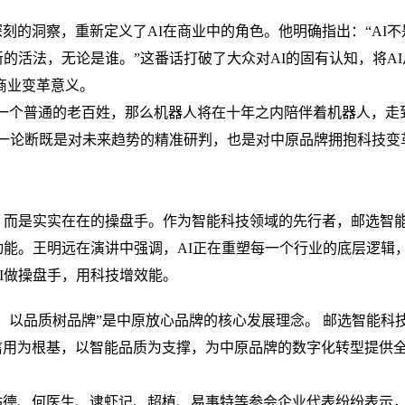
的洞察，重新定义了AI在商业中的角色。他明确指出：“AI不
的活法，无论是谁。”这番话打破了大众对AI的固有认知，将AI
商业变革意义。
个普通的老百姓，那么机器人将在十年之内陪伴着机器人，走
这一论断既是对未来趋势的精准研判，也是对中原品牌拥抱科技变
而是实实在在的操盘手。作为智能科技领域的先行者，邮选智
动能。王明远在演讲中强调，AI正在重塑每一个行业的底层逻辑
I做操盘手，用科技增效能。
以品质树品牌”是中原放心品牌的核心发展理念。 邮选智能科
信用为根基，以智能品质为支撑，为中原品牌的数字化转型提供
、何医生、逮虾记、超植、易事特等参会企业代表纷纷表示