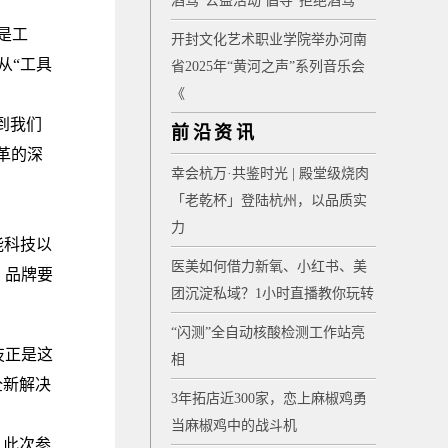
酒驾”公益活动 倡导“拒绝酒驾”
是工
开封文化艺术职业学院举办河南
从“工具
省2025年“黄河之声”系列音乐会
《
到我们
前沿资讯
革的深
幸会杭万·共鉴时光 | 殿堂级烧肉
「老乾杯」登陆杭州，以品质实
力
能科技以
医美如何借力新氧、小红书、美
，品牌要
团沉淀私域？1小时直播教你玩转
“闪测”全自动核酸检测工作站亮
技正是这
相
全新解决
3年拓店近300家，恋上麻椒鸡勇
当麻椒鸡中的战斗机
，此次参