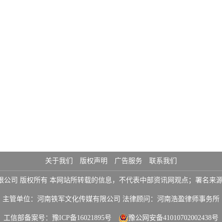
关于我们
版权声明
广告服务
联系我们
铁军文化传媒有限公司 版权所有 本网站所转载的信息，不代表中部资讯网观点；署
主管单位：河南铁军文化传媒有限公司 法律顾问：河南浩盈律师事务所
工信部备案号：
豫ICP备16021895号
豫公网安备41010702002438号