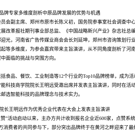
牌专家多维度剖析中原品牌发展的优势与机遇
会副主席、郑州市原市长陈义初，国务院参事室社会调查中
发展改革报社期刊事业部总监、《中国战略新兴产业》杂志社总
郑迎光，河南省广告传媒业商会会长刘延坤，郑州市咨询策划行
崛起等多维度，为参会嘉宾带来主旨演讲，从不同角度剖析了河
程中面临的挑战与突围方向。
品、餐饮、工业制造等12个行业的Top10品牌榜单，成为活
智能科技商学院院长王明远受邀出席并发表主旨演讲，同时在活
示邮选智能科技的品牌理念与技术实力。
长王明远作为优秀企业代表在大会上发表主旨演讲
赞”活动启动以来，主办方共计收到报名企业近600家，点赞系
，在近百万消费者的共同参与下，部分突出品牌终于在黄河之畔迎来了