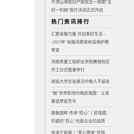
平顶山博爱妇产医院五一假期“五
好一利她”医疗活动正式开启
热门资讯排行
汇聚金融力量 共创美好生活 -
-2023年“金融消费者权益保护教
育宣
河南质量工程职业学院舞钢校区
开工仪式隆重举行
退役大学生张奥河中救人不留名
“她”世界职场巾帼武瑞霞：让青
春逐梦绽芳华
致敬国粹 传承“匠心”〡武瑞霞：
钧瓷的“匠心”也是企业的品质
传递正能量〡“爱心使者”武瑞