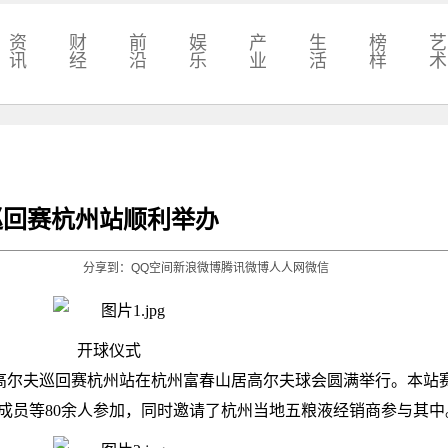
资
财
前
娱
产
生
榜
艺
讯
经
沿
乐
业
活
样
术
夫巡回赛杭州站顺利举办
分享到：
QQ空间
新浪微博
腾讯微博
人人网
微信
开球仪式
宾利高尔夫巡回赛杭州站在杭州富春山居高尔夫球会圆满举行。本站
P成员等80余人参加，同时邀请了杭州当地五粮液经销商参与其中