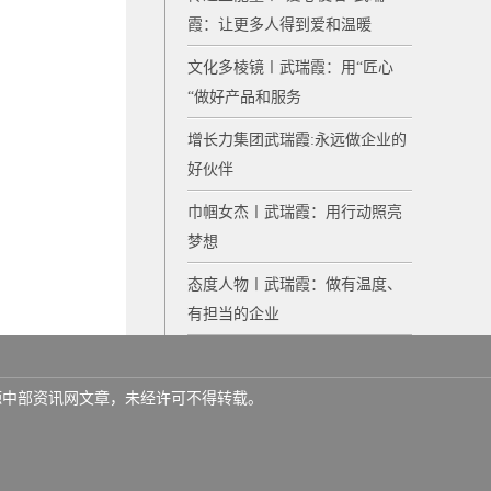
霞：让更多人得到爱和温暖
文化多棱镜〡武瑞霞：用“匠心
“做好产品和服务
增长力集团武瑞霞:永远做企业的
好伙伴
巾帼女杰〡武瑞霞：用行动照亮
梦想
态度人物〡武瑞霞：做有温度、
有担当的企业
名来源中部资讯网文章，未经许可不得转载。