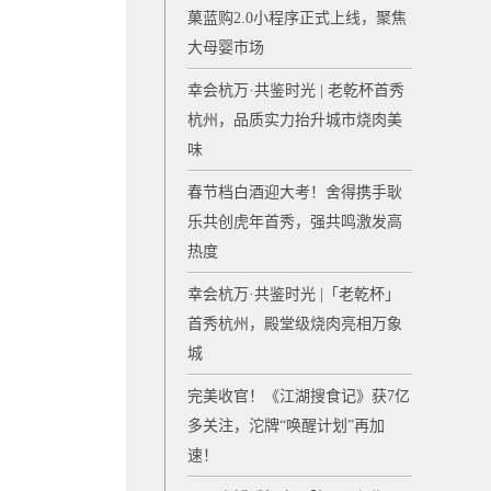
菓蓝购2.0小程序正式上线，聚焦
大母婴市场
幸会杭万·共鉴时光 | 老乾杯首秀
杭州，品质实力抬升城市烧肉美
味
春节档白酒迎大考！舍得携手耿
乐共创虎年首秀，强共鸣激发高
热度
幸会杭万·共鉴时光 |「老乾杯」
首秀杭州，殿堂级烧肉亮相万象
城
完美收官！《江湖搜食记》获7亿
多关注，沱牌“唤醒计划”再加
速！