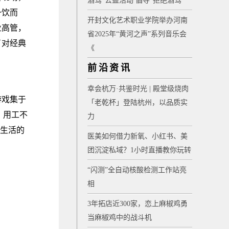
酒驾”公益活动 倡导“拒绝酒驾”
一饮而
开封文化艺术职业学院举办河南
业高管，
省2025年“黄河之声”系列音乐会
了对经典
《
前沿资讯
幸会杭万·共鉴时光 | 殿堂级烧肉
游戏集于
「老乾杯」登陆杭州，以品质实
，用工不
力
好生活的
医美如何借力新氧、小红书、美
团沉淀私域？1小时直播教你玩转
“闪测”全自动核酸检测工作站亮
相
3年拓店近300家，恋上麻椒鸡勇
当麻椒鸡中的战斗机