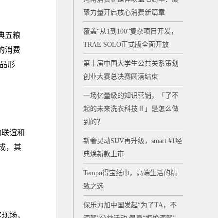
聚力量开启放心消费新篇章
覆盖“从1到100”复杂项目开发，
典五粮
TRAE SOLO正式版全面开放
的消费
第十届中国大学生公共关系策划
产品形
创业大赛总决赛圆满结束
一场亿量级的知识营销，「了不
起的未来洗衣科技Ⅱ」是怎么做
到的？
的联谊和
新奢灵动SUV再升级，smart #1经
成，其
典焕新款上市
Tempo得宝纸巾，高端生活的精
致之选
保乐力加中国发起“为了TA，不
宴现场，