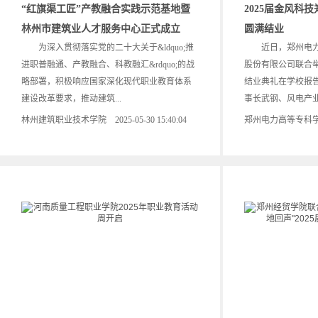
“红旗渠工匠”产教融合实践示范基地暨
2025届金风科
林州市建筑业人才服务中心正式成立
圆满结业
为深入贯彻落实党的二十大关于&ldquo;推
近日，郑州电力
进职普融通、产教融合、科教融汇&rdquo;的战
股份有限公司联合举
略部署，积极响应国家深化现代职业教育体系
结业典礼在学校报
建设改革要求，推动建筑...
事长武钢、风电产业集
林州建筑职业技术学院 2025-05-30 15:40:04
郑州电力高等专科学校 20