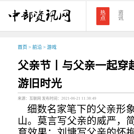
热
资
点
讯
首页
>
前沿
>
游戏
父亲节丨与父亲一起穿
游旧时光
来源：互联网 发布时间：2021-06-21 11:38:49
细数名家笔下的父亲形
山。莫言写父亲的威严，
育效果；刘墉写父亲的怀