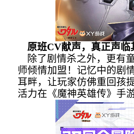
原班CV献声，真正声临
除了剧情杀之外，更有
师倾情加盟！记忆中的剧
耳畔，让玩家仿佛重回孩
活力在《魔神英雄传》手