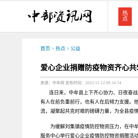
热
点
首页
>
热点
>
公益
爱心企业捐赠防疫物资齐心共
来源：中牟网 发布时间：2022-11-22 09:34:54
连日来，中牟县上下齐心协力、日夜奋战，共
有人在前负重前行，也有人在后倾力支援。
流，凝聚起共克时艰的磅礴力量，为全县疫情
为缓解刘集镇疫情防控物资压力，在中牟县委
服务中心举行爱心企业疫情防控物资捐赠活