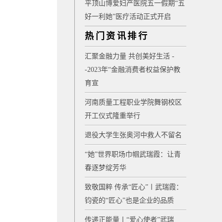
平顶山博爱妇产医院五一假期“五
好一利她”医疗活动正式开启
热门资讯排行
汇聚金融力量 共创美好生活 -
-2023年“金融消费者权益保护教
育宣
河南质量工程职业学院舞钢校区
开工仪式隆重举行
退役大学生张奥河中救人不留名
“她”世界职场巾帼武瑞霞：让青
春逐梦绽芳华
致敬国粹 传承“匠心”〡武瑞霞：
钧瓷的“匠心”也是企业的品质
传递正能量〡“爱心使者”武瑞