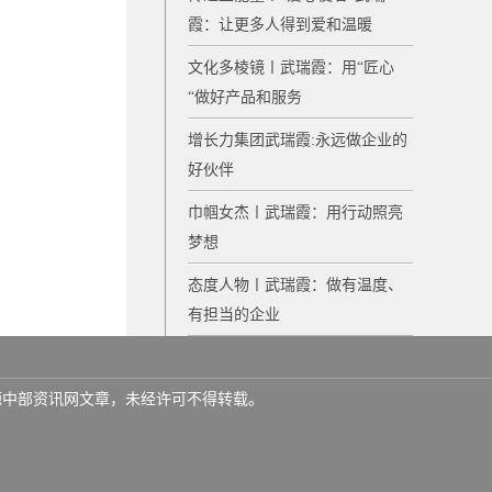
霞：让更多人得到爱和温暖
文化多棱镜〡武瑞霞：用“匠心
“做好产品和服务
增长力集团武瑞霞:永远做企业的
好伙伴
巾帼女杰〡武瑞霞：用行动照亮
梦想
态度人物〡武瑞霞：做有温度、
有担当的企业
名来源中部资讯网文章，未经许可不得转载。