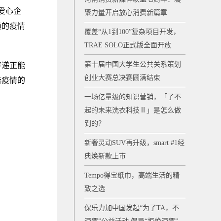
家爱心企
聚力量开启放心消费新篇章
镇的疫情
覆盖“从1到100”复杂项目开发，
TRAE SOLO正式版全面开放
第十届中国大学生公共关系策划
传递正能
创业大赛总决赛圆满结束
击疫情的
一场亿量级的知识营销，「了不
起的未来洗衣科技Ⅱ」是怎么做
到的？
新奢灵动SUV再升级，smart #1经
典焕新款上市
Tempo得宝纸巾，高端生活的精
致之选
保乐力加中国发起“为了TA，不