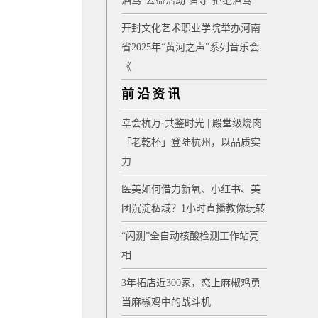
酒驾”公益活动 倡导“拒绝酒驾”
开封文化艺术职业学院举办河南
省2025年“黄河之声”系列音乐会
《
前沿资讯
幸会杭万·共鉴时光 | 殿堂级烧肉
「老乾杯」登陆杭州，以品质实
力
医美如何借力新氧、小红书、美
团沉淀私域？1小时直播教你玩转
“闪测”全自动核酸检测工作站亮
相
3年拓店近300家，恋上麻椒鸡勇
当麻椒鸡中的战斗机