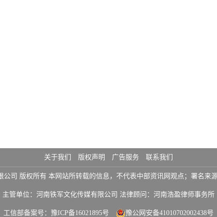
关于我们
版权声明
广告服务
联系我们
铁军文化传媒有限公司 版权所有 本网站所转载的信息，不代表中部资讯网观点；署
主管单位：河南铁军文化传媒有限公司 法律顾问：河南浩盈律师事务所
工信部备案号：
豫ICP备16021895号
豫公网安备41010702002438号