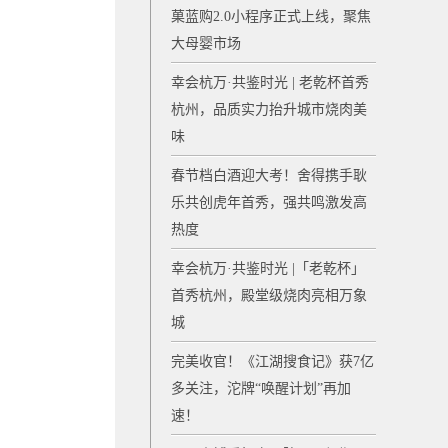
菓蓝购2.0小程序正式上线，聚焦
大母婴市场
幸会杭万·共鉴时光 | 老乾杯首秀
杭州，品质实力抬升城市烧肉美
味
春节档白酒迎大考！舍得携手耿
乐共创虎年首秀，强共鸣激发高
热度
幸会杭万·共鉴时光 |「老乾杯」
首秀杭州，殿堂级烧肉亮相万象
城
完美收官！《江湖搜食记》获7亿
多关注，沱牌“唤醒计划”再加
速！