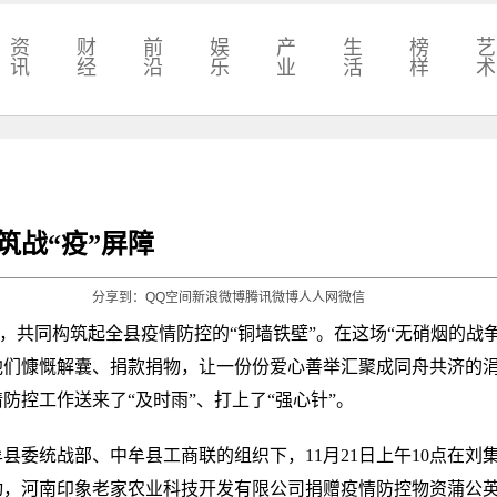
资
财
前
娱
产
生
榜
艺
讯
经
沿
乐
业
活
样
术
筑战“疫”屏障
分享到：
QQ空间
新浪微博
腾讯微博
人人网
微信
同构筑起全县疫情防控的“铜墙铁壁”。在这场“无硝烟的战争
他们慷慨解囊、捐款捐物，让一份份爱心善举汇聚成同舟共济的
防控工作送来了“及时雨”、打上了“强心针”。
统战部、中牟县工商联的组织下，11月21日上午10点在刘
动，河南印象老家农业科技开发有限公司捐赠疫情防控物资蒲公