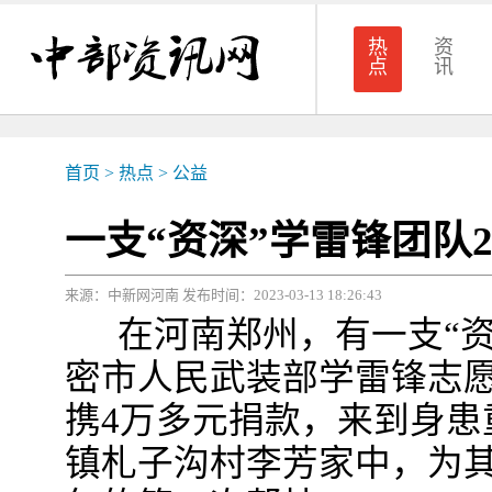
热
资
点
讯
首页
>
热点
>
公益
一支“资深”学雷锋团队2
来源：中新网河南 发布时间：2023-03-13 18:26:43
在河南郑州，有一支“资
密市人民武装部学雷锋志
携4万多元捐款，来到身患
镇札子沟村李芳家中，为其