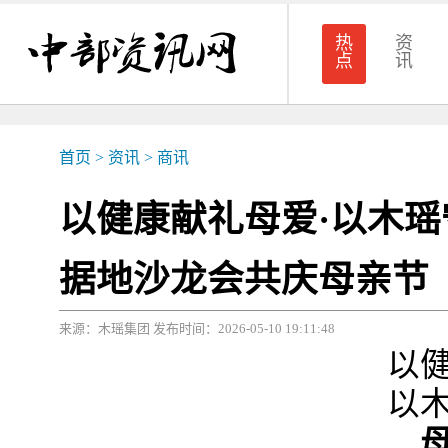
热
资
点
讯
首页
>
资讯
>
商讯
以健康献礼母爱·以木
据地沙龙会共庆母亲节
来源：木瑶集团 发布时间：2026-05-10 19:11:48
以健康
以木瑶