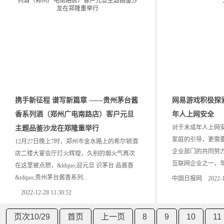
携手新征程 谱写新篇章 ——贵州茅台酱
网易游戏积极探
香系列酒（郑州广电南路店）客户元旦
年人上网安全
对于未成年人上网
主题品鉴沙龙在郑隆重举行
家庭的引导，更需
12月27日晚上7时，郑州市金水路上的希尔顿酒
企业部门的共同努
店二楼大宴会厅灯火辉煌，久别的烟火气再次
互联网企业之一，早在
在这里被点燃，&ldquo;迎元旦 识茅台 品酱香
&rdquo;贵州茅台酱香系列...
中国日报网 2022-12-2
2022-12-28 11:30:52
页次10
/
29
首页
上一页
8
9
10
11