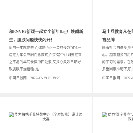
和ENVIG新颂一起立个新年flag！焕颜新
马士兵教育从在
生，肌肤问题快快闪开！
育品牌
新的一年就要来了,你是否正一边熬夜赶DDL一
随着社会的进步,终
边在为年会应酬而急救式护肤?是否计划要在来
心。越来越多的用
之不易的年底长假中四处浪,又担心风吹日晒导
的学习的需求。在
致肌肤干燥粗糙?是...
多重因素推动下,职业教
中国日报网 2022-12-29 10:39:29
中国日报网 2022-12-2