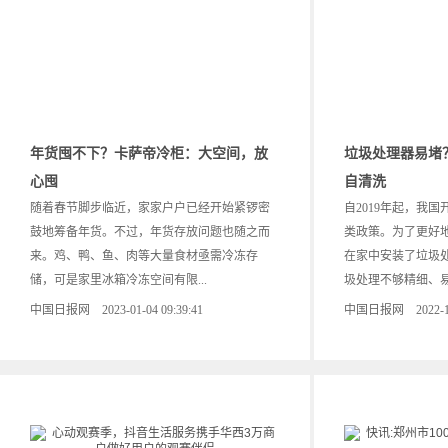
年货囤不下？卡萨帝冷柜：大空间，放
垃圾处理器易堵
心囤
自清洗
随着春节脚步临近，家家户户已经开始紧锣密
自2019年起，我
鼓地筹备年货。不过，年货存放问题也随之而
类政策。为了更好
来。鸡、鸭、鱼、肉等大量食材亟需冷冻存
在家中安装了垃圾
储，可是家里冰箱冷冻空间有限...
圾处理不够精细、易堵
中国日报网 2023-01-04 09:39:41
中国日报网 2022-12-3