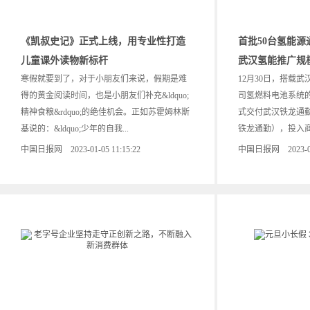
《凯叔史记》正式上线，用专业性打造
首批50台氢能
儿童课外读物新标杆
武汉氢能推广规
寒假就要到了，对于小朋友们来说，假期是难
12月30日，搭载
得的黄金阅读时间，也是小朋友们补充&ldquo;
司氢燃料电池系统的
精神食粮&rdquo;的绝佳机会。正如苏霍姆林斯
式交付武汉铁龙通
基说的：&ldquo;少年的自我...
铁龙通勤），投入商
中国日报网 2023-01-05 11:15:22
中国日报网 2023-01-0