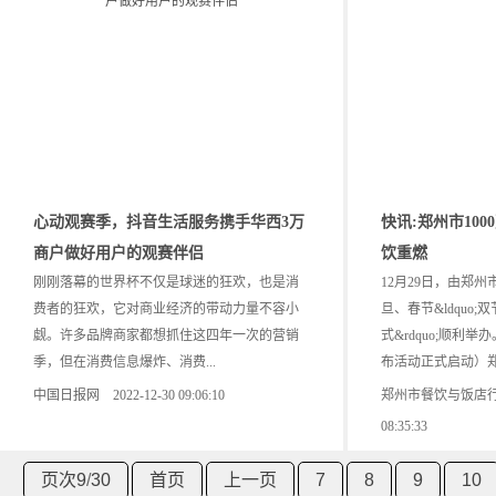
心动观赛季，抖音生活服务携手华西3万
快讯:郑州市10
商户做好用户的观赛伴侣
饮重燃
刚刚落幕的世界杯不仅是球迷的狂欢，也是消
12月29日，由郑州市
费者的狂欢，它对商业经济的带动力量不容小
旦、春节&ldquo;
觑。许多品牌商家都想抓住这四年一次的营销
式&rdquo;顺利
季，但在消费信息爆炸、消费...
布活动正式启动）郑州
中国日报网 2022-12-30 09:06:10
郑州市餐饮与饭店行业协
08:35:33
页次9
/
30
首页
上一页
7
8
9
10