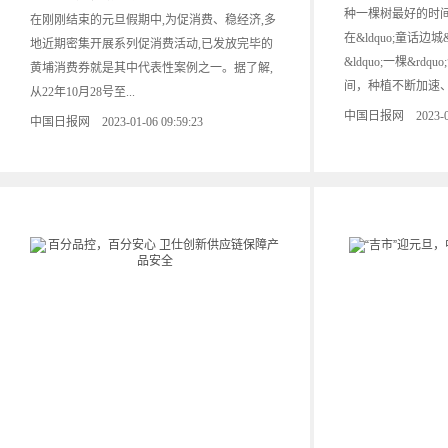
种一棵树最好的时间
在刚刚结束的元旦假期中,为促消费、稳经济,多
在&ldquo;童话边城
地近期密集开展系列促消费活动,已发放完毕的
&ldquo;一棵&rd
黄埔消费券就是其中代表性案例之一。据了解,
间，种植不断加速、
从22年10月28号至...
中国日报网 2023-01-0
中国日报网 2023-01-06 09:59:23