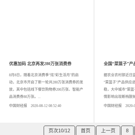
优惠加码 北京再发280万张消费券
全国“菜篮子”
8月8日，随着北京消费季“炫?彩生活月”的启
据农业农村部近日
动，北京市开启了新一轮共280万张消费券的发
“菜篮子”产品供应
放，其中包括线下餐饮购物券200万张、智能产
稳，大中城市“菜篮
品消费券80万张。...
情影响出现断档脱销。
中国财经报 2020-08-12 08:52:40
中国财经报 2020-08-0
页次10
/
12
首页
上一页
8