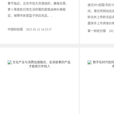
春节临近，北京市加大货源组织，确保白菜、
递交IPO招股书后70
萝卜等居民日常生活所需的蔬菜品种价格稳
间，港交所网站信
定，保障市民菜篮子供应充足。...
聆讯并上传聆讯后
露快手上市具体价格
中国财经报 2021-01-21 14:33:37
第一财经日报 2021-01