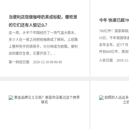
当便利店现做咖啡奶茶成标配，暖柜里
今年 快递已超70
的它们还有人惦记么？
700亿件！国家邮
这一周，大半个中国经历了一场气温大跳水，
16日，今年我国快
多少人在一夜之间把短袖换成了棉袄。上班路
去年全年。近3个月
上整杯热乎的捂捂手，分分钟成为刚需。便利
件到600亿件、再到7
店的暖饮生意，又要开张了。...
人民日报 2020-12-07
第一财经日报 2020-12-10 09:00:49