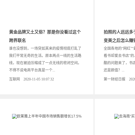
黄金品牌又土又俗？那是你没看过这个
拍照的人远远多
跨界联名
变美之后怎么赚
谁也没想到，一场突如其来的疫情彻底打乱了
全国各地的“网红”
我们平常无奇的生活。原本两点一线的生活路
看书却爱去书店”
线，现在被迫压缩成了一点无线的密闭空间。
酷的问题来了，书
不得不说电商平台真是一个...
还是颜值？...
互联网 2020-11-05 10:07:32
第一财经日报 2020-10