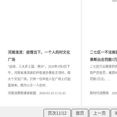
河南淮滨：疫情当下，一个人的村文化
二七区一不法商
广场
果断出击罚款3
“运球、三大步上篮、两分”。2020年3月4日下
二七区行云路某药
午，河南省淮滨县栏杆街道办事处王湾村，偌
到严厉处罚，被郑
大个文化广场，只有一位年轻人在广场上打起
罚款3万元。...
篮球来。图为小王一人在村...
河南消费新媒体联盟 2020-03-10 11:31:43
新时代消费网 2020-02
页次11
/
12
首页
上一页