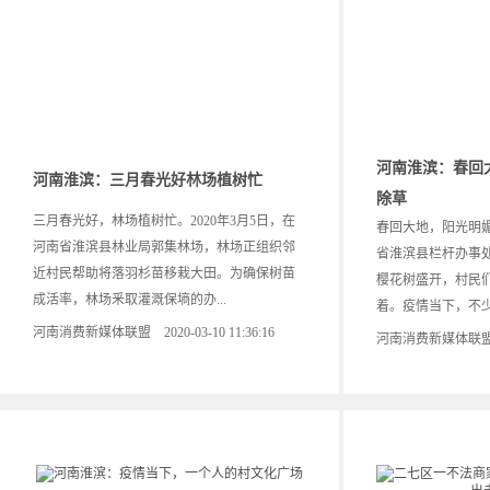
河南淮滨：春回
河南淮滨：三月春光好林场植树忙
除草
三月春光好，林场植树忙。2020年3月5日，在
春回大地，阳光明媚
河南省淮滨县林业局郭集林场，林场正组织邻
省淮滨县栏杆办事
近村民帮助将落羽杉苗移栽大田。为确保树苗
樱花树盛开，村民
成活率，林场釆取灌溉保墒的办...
着。疫情当下，不少
河南消费新媒体联盟 2020-03-10 11:36:16
河南消费新媒体联盟 202