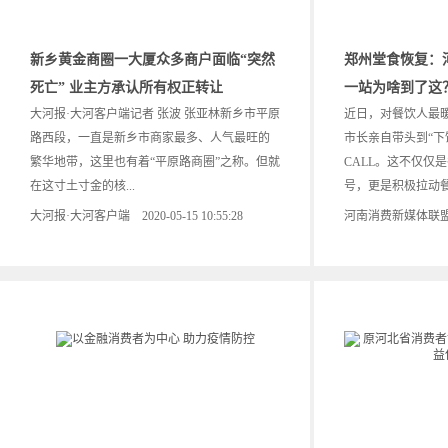
新乡黄金商圈一大厦众多商户面临“突然
郑州堂食恢复：
死亡” 业主方承认所有权正转让
一站为啥到了这
大河报·大河客户端记者 张波 张亚林新乡市平原
近日，对餐饮人最
路西段，一直是新乡市商家最多、人气最旺的
市长亲自带头到“下
繁华地带，这里也有着“平原路商圈”之称。但就
CALL。这不仅仅
在这寸土寸金的核...
号，更是积极拉动餐饮
大河报·大河客户端 2020-05-15 10:55:28
河南消费新媒体联盟 202