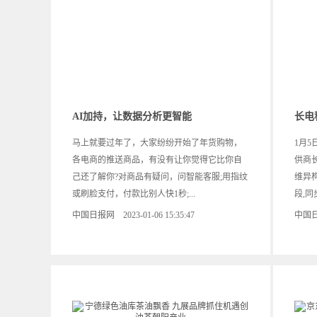
AI加持，让数据分析更智能
长电
马上就要过年了，大家纷纷开始了年货购物，
1月
各电商的推送商品，有没有让你觉得它比你自
供商长
己还了解你?对商品有疑问，问智能客服;用指纹
维异
或刷脸支付，付款比别人快1秒;...
段,同
中国日报网 2023-01-06 15:35:47
中国日报