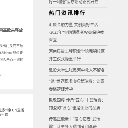
好一利她”医疗活动正式开启
热门资讯排行
汇聚金融力量 共创美好生活 -
—用高歌来释放
-2023年“金融消费者权益保护教
育宣
让我出门反而不敢
河南质量工程职业学院舞钢校区
ldquo;非必要
开工仪式隆重举行
过了很久两点一线的
退役大学生张奥河中救人不留名
58
“她”世界职场巾帼武瑞霞：让青
春逐梦绽芳华
致敬国粹 传承“匠心”〡武瑞霞：
钧瓷的“匠心”也是企业的品质
传递正能量〡“爱心使者”武瑞
霞：让更多人得到爱和温暖