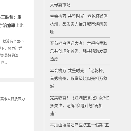
大母婴市场
幸会杭万·共鉴时光 | 老乾杯首秀
员王胜昔：重
杭州，品质实力抬升城市烧肉美
“治愈率上比
味
健康，就没有全面小
春节档白酒迎大考！舍得携手耿
提下，努力让群
乐共创虎年首秀，强共鸣激发高
得到最好的治
热度
...
幸会杭万·共鉴时光 |「老乾杯」
首秀杭州，殿堂级烧肉亮相万象
城
完美收官！《江湖搜食记》获7亿
多关注，沱牌“唤醒计划”再加
速！
平顶山博爱妇产医院五一假期“五