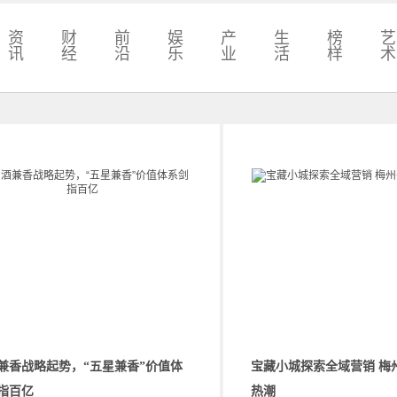
资
财
前
娱
产
生
榜
艺
讯
经
沿
乐
业
活
样
术
兼香战略起势，“五星兼香”价值体
宝藏小城探索全域营销 梅
指百亿
热潮