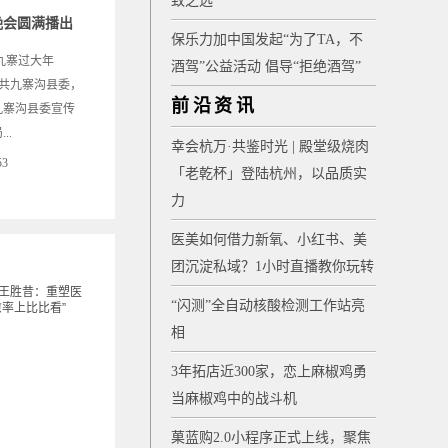
致之选
宵晚会圆满播出
保乐力加中国发起“为了TA，不
上九寨过大年
酒驾”公益活动 倡导“拒绝酒驾”
，由中共九寨沟县委，
前沿资讯
九寨沟县委宣传
..
幸会杭万·共鉴时光 | 殿堂级烧肉
53
「老乾杯」登陆杭州，以品质实
力
医美如何借力新氧、小红书、美
团沉淀私域？1小时直播教你玩转
“闪测”全自动核酸检测工作站亮
相
3年拓店近300家，恋上麻椒鸡勇
当麻椒鸡中的战斗机
菓蓝购2.0小程序正式上线，聚焦