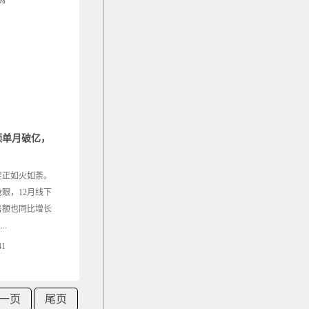
额单月破亿，
促正如火如荼。
眼，12月线下
售额也同比增长
.
41
一页
尾页