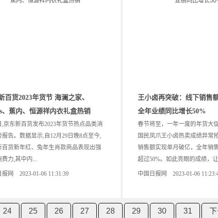
新百货2023年货节 海澜之家、
王小卤再突破：线下销售
ras、蕉内、恒源祥内衣礼盒热销
全年业绩同比增长50%
日,京东新百货发布2023年货节热点品类消
春节将至，一年一度的年货大
报告。数据显示,自12月29日晚8点至今,
国民凤爪王小卤热卖成绩异常抢
新百货新年红、兔年生肖款商品表现出强
销售额实现单月破亿，全年销
费力,其中内...
超过50%。如此亮眼的成绩，让..
网 2023-01-06 11:31:39
中国日报网 2023-01-06 11:23:
24
25
26
27
28
29
30
31
下