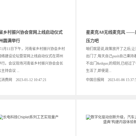
省乡村振兴协会官网上线启动仪式
星麦克A8无线麦克风 —
州圆满举行
压力吧
3年1月11日下午，河南省乡村振兴协会乡村
咱们就是说,政策放开了之后,
网络建设论坛暨官网上线启动仪式在郑州
出门了,每天自己push自己秉持着&
举行。会议现场河南省乡村振兴协会会长
不出门&rdquo;的规则,已经
主持会议 ...
生活了,即使是...
费网 2023-01-12 10:47:21
中国日报网 2023-01-06 15:37: