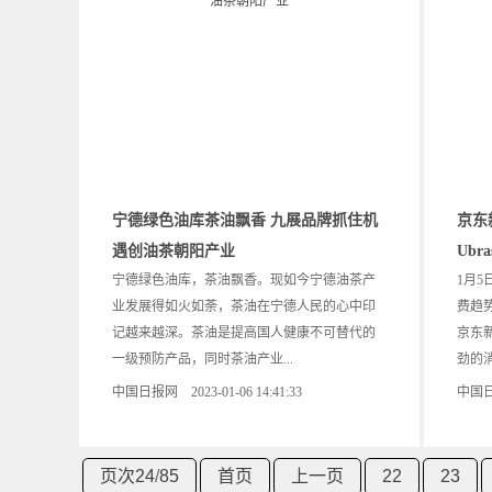
宁德绿色油库茶油飘香 九展品牌抓住机
京东
遇创油茶朝阳产业
Ub
宁德绿色油库，茶油飘香。现如今宁德油茶产
1月5
业发展得如火如荼，茶油在宁德人民的心中印
费趋势
记越来越深。茶油是提高国人健康不可替代的
京东
一级预防产品，同时茶油产业...
劲的消
中国日报网 2023-01-06 14:41:33
中国日报
页次24
/
85
首页
上一页
22
23