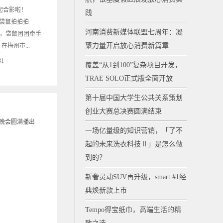
一起合影啦！
践
打卡袋鼠拍拍拍
河南消费新媒体联盟七周年：凝
;新春佳节，袋鼠团团牵手
聚力量开启放心消费新篇章
梅州市...
31
覆盖“从1到100”复杂项目开发，
TRAE SOLO正式版全面开放
第十届中国大学生公共关系策划
创业大赛总决赛圆满结束
一场亿量级的知识营销，「了不
起的未来洗衣科技Ⅱ」是怎么做
到的？
新奢灵动SUV再升级，smart #1经
典焕新款上市
Tempo得宝纸巾，高端生活的精