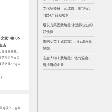
文化多棱镜〡武瑞霞：用“匠心
“做好产品和服务
增长力集团武瑞霞:永远做企业的
好伙伴
之家“潮FUN
巾帼女杰〡武瑞霞：用行动照亮
生态
梦想
州车展隆重开幕。
球范围的巨大关
态度人物〡武瑞霞：做有温度、
汹涌&rdquo;,
有担当的企业
18