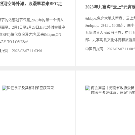
银河空降外滩，浪漫早春来BFC走
2023年九寨沟“云上”元
&ldquo;兔奔大地庆新春，云
节的浓郁过节气氛,2023年的第一个情人
&rdquo;。2月5日19:30点
而至。2月1日至2月28日,BFC外滩金融中
九寨沟县人民政府主办，中共
称BFC)将化身浪漫之境,带来&ldquo;ON
部、九寨沟县文化体育和旅游局.
WAY TO LOVE&rd...
中国日报网 2023-02-07 11:00:
网 2023-02-07 11:03:01