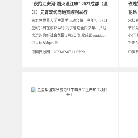
“夜跑江安河·烟火温江味” 2023成都（温
玫瑰
江）元宵双线同跑赛顺利举行
花路
第31届世界大学生夏季运动会将于今年7月28日
承接春
至8月8日在成都举行,为了营造全民参与、共迎
节如期
大运的良好社会氛围,2月5日晚,爱成都&middot;
心(下
迎大运&ldquo;夜...
THE 
中国日报网 2023-02-07 11:05:20
中国日报