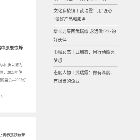
文化多棱镜〡武瑞霞：用“匠心
“做好产品和服务
增长力集团武瑞霞:永远做企业的
好伙伴
届中原餐饮峰
巾帼女杰〡武瑞霞：用行动照亮
梦想
为本,质以诚为
，2023年伊
态度人物〡武瑞霞：做有温度、
会--2023好
有担当的企业
13