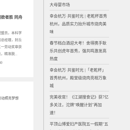
大母婴市场
幸会杭万·共鉴时光 | 老乾杯首秀
欲者胜 同舟
杭州，品质实力抬升城市烧肉美
味
盟盟员，本科学
司总经理，封丘
春节档白酒迎大考！舍得携手耿
五一劳动奖章获
乐共创虎年首秀，强共鸣激发高
精准脱...
热度
40
幸会杭万·共鉴时光 |「老乾杯」
首秀杭州，殿堂级烧肉亮相万象
城
完美收官！《江湖搜食记》获7亿
多关注，沱牌“唤醒计划”再加
速！
平顶山博爱妇产医院五一假期“五