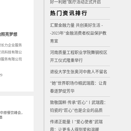
好一利她”医疗活动正式开启
热门资讯排行
汇聚金融力量 共创美好生活 -
-2023年“金融消费者权益保护教
动照亮梦想
育宣
增长力企业服务
星讯科技有限公
河南质量工程职业学院舞钢校区
源服务有限公司
开工仪式隆重举行
退役大学生张奥河中救人不留名
29
“她”世界职场巾帼武瑞霞：让青
春逐梦绽芳华
致敬国粹 传承“匠心”〡武瑞霞：
钧瓷的“匠心”也是企业的品质
传递正能量〡“爱心使者”武瑞
霞：让更多人得到爱和温暖