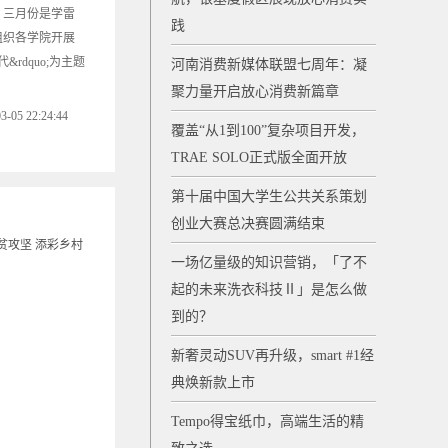
。三月份是学雷
践
组织各学院开展
&rdquo;为主题
河南消费新媒体联盟七周年：凝
聚力量开启放心消费新篇章
 22:24:44
覆盖“从1到100”复杂项目开发，
TRAE SOLO正式版全面开放
第十届中国大学生公共关系策划
创业大赛总决赛圆满结束
一场亿量级的知识营销，「了不
起的未来洗衣科技Ⅱ」是怎么做
到的？
新奢灵动SUV再升级，smart #1经
典焕新款上市
Tempo得宝纸巾，高端生活的精