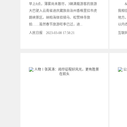
早上8点，薄雾尚未散尽，3辆满载游客的旅游
&ld
大巴驶入云南省迪庆藏族自治州香格里拉市虎
我相
跳峡景区。纳帕海体验骑马、松赞林寺旅
地方。
拍……虽然春节旅游旺季已过，迪...
以内衣
人民日报 2023-03-08 17:58:21
互联网 