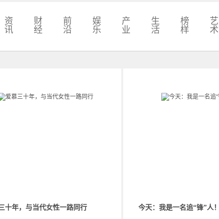
资
财
前
娱
产
生
榜
艺
讯
经
沿
乐
业
活
样
术
三十年，与当代女性一路同行
今天：我是一名追“锋”人