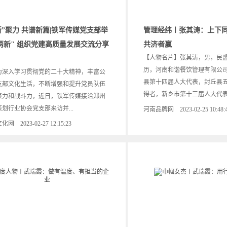
新”聚力 共谱新篇|铁军传媒党支部举
管理经纬〡张其涛：上下同
 两新" 组织党建高质量发展交流分享
共济者赢
【人物名片】张其涛，男，民
历，河南和谐餐饮管理有限公
入学习贯彻党的二十大精神，丰富公
县第十四届人大代表，封丘县
支部文化生活，不断增强和提升党员队伍
得者，新乡市第十三届人大代表，
聚力和战斗力，近日，铁军传媒接洽郑州
划行业协会党支部来访并...
河南品牌网 2023-02-25 10:48:
网 2023-02-27 12:15:23