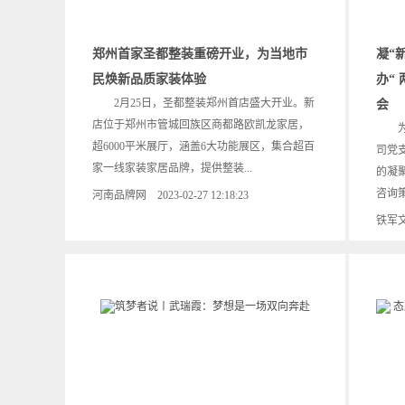
郑州首家圣都整装重磅开业，为当地市
凝“
民焕新品质家装体验
办“
2月25日，圣都整装郑州首店盛大开业。新
会
店位于郑州市管城回族区商都路欧凯龙家居，
为深
超6000平米展厅，涵盖6大功能展区，集合超百
司党
家一线家装家居品牌，提供整装...
的凝
咨询策
河南品牌网 2023-02-27 12:18:23
铁军文化