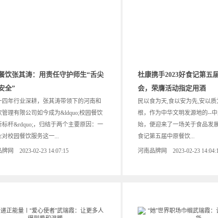
餐饮张其涛：用责任守护师生“舌尖
杜康携手2023好食记第五
安全”
会，荣膺活动指定用酒
年行业深耕，张其涛带领下的河南和
民以食为天,食以安为先,安以质
管理有限公司如今成为&ldquo;校园餐饮
根，作为中华文明发源地的--中原
标杆&rdquo;，归结于两个主要原因：一
始，便迎来了一场关于食品发展的盛
对校园餐饮服务这一...
食记第五届中原餐饮...
网 2023-02-23 14:07:15
河南品牌网 2023-02-23 14:04: