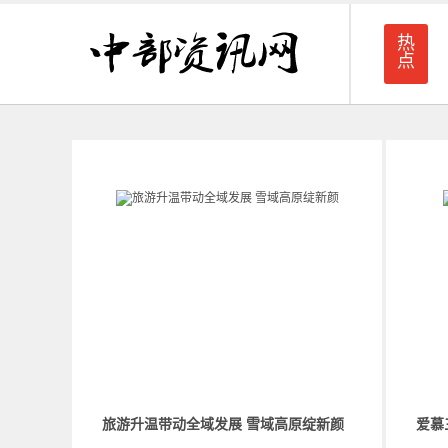
热
点
旅游升温带动全域发展 雪域高原绽新颜
爱慕