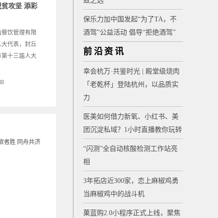
致之选
贫攻坚 添彩
保乐力加中国发起“为了TA，不
酒驾”公益活动 倡导“拒绝酒驾”
谐餐饮管理有限
人大代表，封丘
前沿资讯
市第十三届人大
幸会杭万·共鉴时光 | 殿堂级烧肉
38
「老乾杯」登陆杭州，以品质实
力
医美如何借力新氧、小红书、美
团沉淀私域？1小时直播教你玩转
“闪测”全自动核酸检测工作站亮
相
3年拓店近300家，恋上麻椒鸡勇
当麻椒鸡中的战斗机
菓蓝购2.0小程序正式上线，聚焦