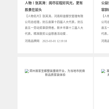
人物〡张其涛：阅尽征程好风光，更有
公益
胜景在前头
容辞
【人物名片】张其涛，河南和谐餐饮管理有限
【人
公司总经理，封丘县第十四届人大代表，封丘
公司
县五一劳动奖章获得者，新乡市第十三届人大
县五
代表，精准脱贫公益慈善活动爱...
代表，
河南品牌网 2023-03-01 12:19:18
河南品牌