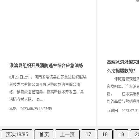
高端冰淇淋越来
淮滨县组织开展消防逃生综合应急演练
么挖掘爆款的？
8月28 日上午，河南省淮滨县在苏美达纺织服装
伴随着宏观经济
科技发展有限公司开展消防应急逃生综合演
愈发明显，广大消
练，该县应急管理局、县高新技术开发区、县
剔。 在冰淇淋赛
消防救援大队、 县...
烈的品质与营销竞争
本站 2023-08-29 16:25:59
互联网 2023-07-31 1
页次19
/
85
首页
上一页
17
18
19
2