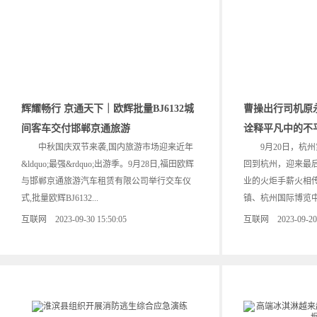
辉耀畅行 京通天下｜欧辉批量BJ6132城
曹操出行司机原
间客车交付邯郸京通旅游
诠释平凡中的不
中秋国庆双节来袭,国内旅游市场迎来近年
9月20日，杭州
&ldquo;最强&rdquo;出游季。9月28日,福田欧辉
回到杭州，迎来最后
与邯郸京通旅游汽车租赁有限公司举行交车仪
业的火炬手薪火相
式,批量欧辉BJ6132...
镇、杭州国际博览中心
互联网 2023-09-30 15:50:05
互联网 2023-09-20 1