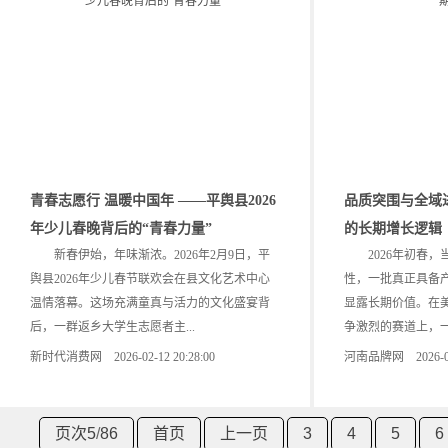
青春志愿行 温暖中国年 ——平舆县2026
品质突围与全域
年少儿春晚背后的“青春力量”
的长期增长逻辑
新春伊始，年味渐浓。2026年2月9日，平
2026年初春，
舆县2026年少儿春节联欢会在县文化艺术中心
性，一批真正具备
温情落幕。这场充满童真与活力的文化盛宴背
显露长期价值。在
后，一群返乡大学生志愿者主...
争激烈的赛道上，一家
新时代消费网 2026-02-12 20:28:00
河南品牌网 2026-02-0
页次5
/
86
首页
上一页
3
4
5
6