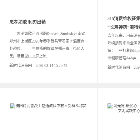
315消费维权征
忠孝如歌 利刃出鞘
“长寿神药”围猎
忠孝如歌利刃出鞘&mdash;&mdash;河南省
去年以来，河南消
郑州市上街区2026年春季新兵带着家乡温度奔
陆续接到来自全国
赴战位。 当悠扬的旋律在郑州市上街区人
映：一些打着&ldquo;
民广场巨型LED屏上流...
准健康管理&rdqu...
新时代消费网 2026-03-14 15:20:42
新时代消费网 2026-03