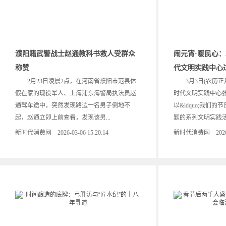
濮阳籍武警战士赵通教科书救人受群众
闹元宵·暖民心：
称赞
代文明实践中心
2月23日凌晨2点，在河南省濮阳市范县休
3月3日(农历正
假在家的现役军人、上海浦东海警局执法员赵
时代文明实践中心
通驾车途中，突然发现路边一名男子倒地不
以&ldquo;我们的节日
起，赵通立即上前查看，发现该男...
题的系列文明实践活动
新时代消费网 2026-03-06 15:20:14
新时代消费网 2026-03