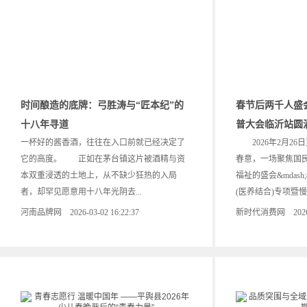
时间酿造的底牌：弓胜涛与“匠本纪”的
春节后两千人盛
十八年寻道
普大会临沂站圆
一杯好的酱香酒，往往在入口前就已经决定了
2026年2月26
它的高度。 正如在茅台镇这片被酒精与资
春意，一场聚焦国
本双重浸透的土地上，从不缺少狂热的入局
福祉的盛会&mdash
者，却罕见愿意用十八年光阴去...
(医养结合)专项暨慢性
河南品牌网 2026-03-02 16:22:37
新时代消费网 2026-02