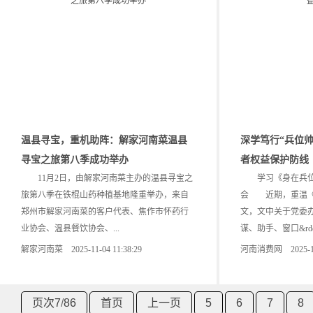
温县寻宝，重机助阵：解家河南菜温县
深学笃行“兵位帅
寻宝之旅第八季成功举办
者权益保护防线
11月2日，由解家河南菜主办的温县寻宝之
学习《身在兵位
旅第八季在铁棍山药种植基地隆重举办，来自
会 近期，重温《
郑州市解家河南菜的客户代表、焦作市怀药行
文，文中关于党委办公
业协会、温县餐饮协会、...
谋、助手、窗口&rdqu
解家河南菜 2025-11-04 11:38:29
河南消费网 2025-10-3
页次7
/
86
首页
上一页
5
6
7
8