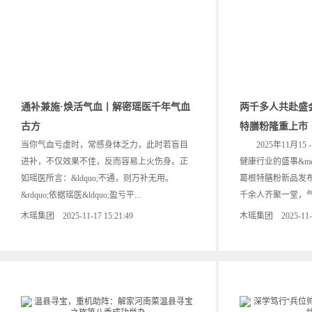
通补兼施·焕活气血丨解密瑶医千年气血
两千多人共赴盛
古方
特膳粉隆重上市
当你气血亏虚时，常感身体乏力，此时若盲目
2025年11月15
进补，不仅效果不佳，反而容易上火伤身。正
健康行业的盛事&mda
如瑶医所言：&ldquo;不通，则万补无用。
葛根特膳粉新品发
&rdquo;依据瑶医&ldquo;盈亏平...
千余人齐聚一堂，气氛
木瑶集团 2025-11-17 15:21:49
木瑶集团 2025-11-17