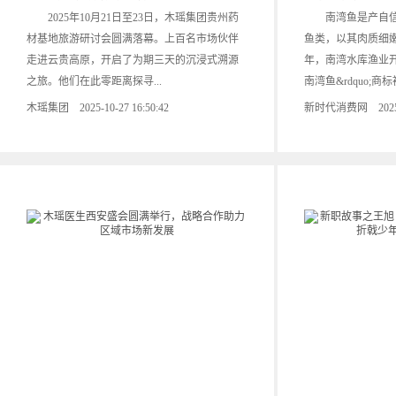
2025年10月21日至23日，木瑶集团贵州药
南湾鱼是产自信
材基地旅游研讨会圆满落幕。上百名市场伙伴
鱼类，以其肉质细嫩
走进云贵高原，开启了为期三天的沉浸式溯源
年，南湾水库渔业开发
之旅。他们在此零距离探寻...
南湾鱼&rdquo;商标
木瑶集团 2025-10-27 16:50:42
新时代消费网 2025-10