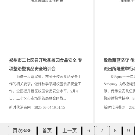
郑州市二七区召开秋季校园食品安全 专
致敬藏蓝坚守 传
项整治暨食品安全培训会
派出所隆重举行
为进一步落实省、市关于校园食品安全工
&ldquo;三十
作的相关要求，做好秋季学期校园食品安全工
&rdquo;。为致
作，全面提升我区校园食品安全水平，9月4
献，传承公安队伍
日，二七区市市场监管局联合区教...
警赓续警营精神，9月
新时代消费网 2025-09-04 19:51:15
新时代消费网 2025-09
页次8
/
86
首页
上一页
6
7
8
9