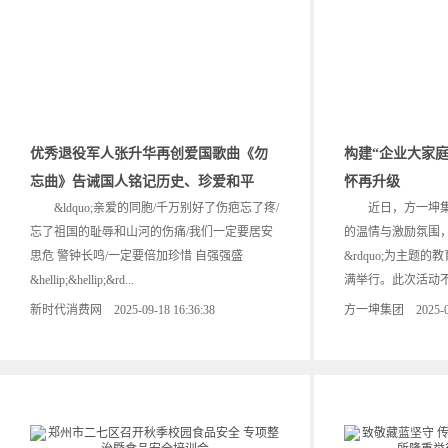
优秀退役军人张升华再创爱国歌曲《勿
构建“企业大家
忘曲》告诫国人铭记历史、珍爱和平
怀再升级
&ldquo;亲爱的同胞/千万别好了伤疤忘了疼/
近日，方一坤集
忘了祖国的耻辱和山河的伤痛/我们一定要居安
的温情与激励氛围，一
思危 警钟长鸣/一定要倍加珍惜 自强强盛
&rdquo;为主题
&hellip;&hellip;&rd...
满举行。此次活动不仅
新时代消费网 2025-09-18 16:36:38
方一坤集团 2025-09-1